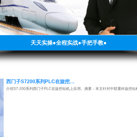
天天实操●全程实战●手把手教●
西门子S7200系列PLC在旋挖…
介绍S7-200系列西门子PLC在旋挖钻机上应用。摘要：本文针对中联重科旋挖钻